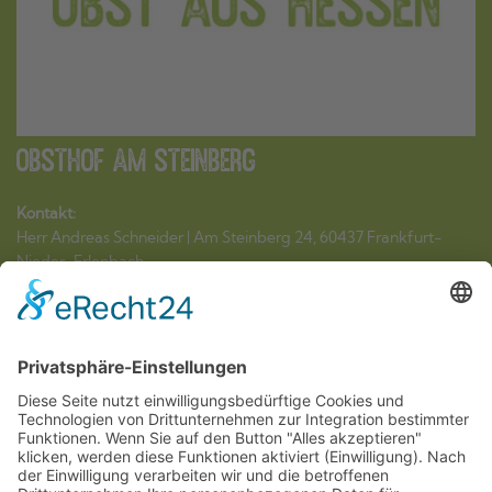
Obsthof am Steinberg
Kontakt:
Herr Andreas Schneider | Am Steinberg 24, 60437 Frankfurt-
Nieder-Erlenbach
Tel. 06101 41522 | Mobil 0172 7823490 |
schneider@obsthof-am-
steinberg.de
|
www.obsthof-am-steinberg.de